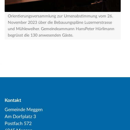
Orientierungsversammlung zur Urnenabstimmung vom 26.
November 2023 über die Bebauungspläne Luzernerstrasse
und Mühleweiher. Gemeindeammann HansPeter Hürlimann
begrüsst die 130 anwesenden Gäste.
Kontakt
Gemeinde Meggen
Am Dorfplatz 3
Postfach 572