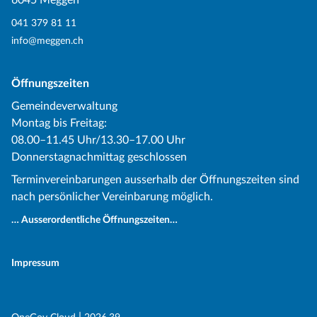
6045 Meggen
041 379 81 11
info@meggen.ch
Öffnungszeiten
Gemeindeverwaltung
Montag bis Freitag:
08.00–11.45 Uhr/13.30–17.00 Uhr
Donnerstagnachmittag geschlossen
Terminvereinbarungen ausserhalb der Öffnungszeiten sind
nach persönlicher Vereinbarung möglich.
… Ausserordentliche Öffnungszeiten…
Impressum
(External Link)
(External Link)