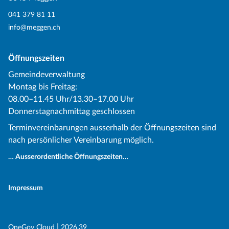
041 379 81 11
info@meggen.ch
Öffnungszeiten
Gemeindeverwaltung
Montag bis Freitag:
08.00–11.45 Uhr/13.30–17.00 Uhr
Donnerstagnachmittag geschlossen
Terminvereinbarungen ausserhalb der Öffnungszeiten sind
nach persönlicher Vereinbarung möglich.
… Ausserordentliche Öffnungszeiten…
Impressum
(External Link)
|
(External Link)
OneGov Cloud
2026.39