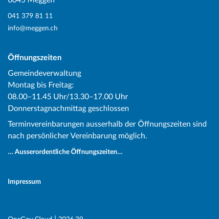
6045 Meggen
041 379 81 11
info@meggen.ch
Öffnungszeiten
Gemeindeverwaltung
Montag bis Freitag:
08.00–11.45 Uhr/13.30–17.00 Uhr
Donnerstagnachmittag geschlossen
Terminvereinbarungen ausserhalb der Öffnungszeiten sind
nach persönlicher Vereinbarung möglich.
… Ausserordentliche Öffnungszeiten…
Impressum
(External Link)
(External Link)