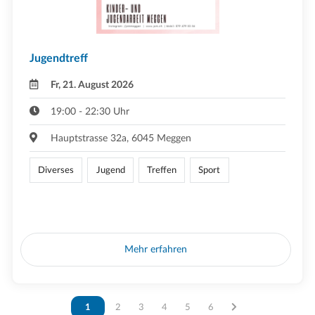
Jugendtreff
Fr, 21. August 2026
19:00 - 22:30 Uhr
Hauptstrasse 32a, 6045 Meggen
Diverses
Jugend
Treffen
Sport
Mehr erfahren
Vous êtes sur la page
1
Vous êtes sur la page
2
Vous êtes sur la page
3
Vous êtes sur la page
4
Vous êtes sur la page
5
Vous êtes sur la page
6